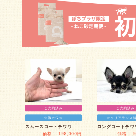
ご売約済み
ご売約済み
☆激カワ☆
☆クリアランス
スムースコートチワワ
ロングコートチワ
価格 198,000円
価格 98