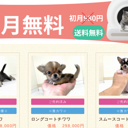
ご売約済み
ご売約
特価☆
☆激カワ☆
☆激カ
ワ
ロングコートチワワ
スムースコー
,000円
価格 298,000円
価格 