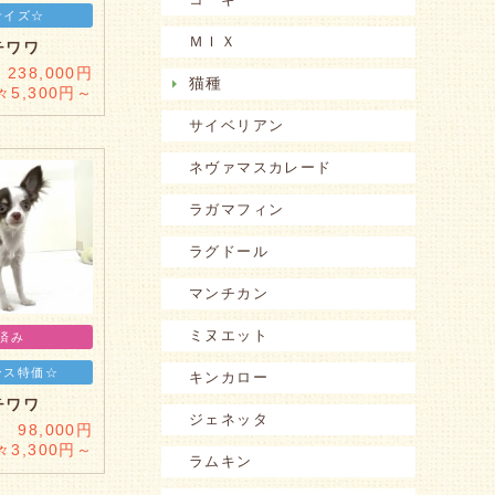
サイズ☆
ＭＩＸ
チワワ
238,000円
猫種
々5,300円～
サイベリアン
ネヴァマスカレード
ラガマフィン
ラグドール
マンチカン
ミヌエット
済み
ンス特価☆
キンカロー
チワワ
ジェネッタ
 98,000円
々3,300円～
ラムキン