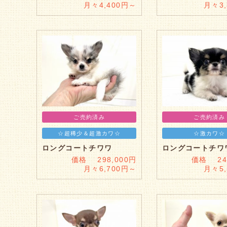
月々4,400円～
月々3
ご売約済み
ご売約済み
☆超稀少＆超激カワ☆
☆激カワ☆
ロングコートチワワ
ロングコートチワ
価格 298,000円
価格 248
月々6,700円～
月々5