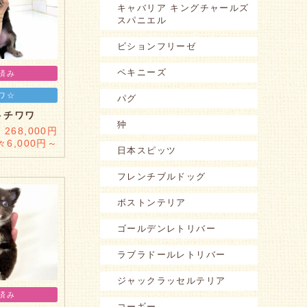
キャバリア キングチャールズ
スパニエル
ビションフリーゼ
ペキニーズ
済み
ワ☆
パグ
トチワワ
狆
268,000円
々6,000円～
日本スピッツ
フレンチブルドッグ
ボストンテリア
ゴールデンレトリバー
ラブラドールレトリバー
ジャックラッセルテリア
済み
コーギー