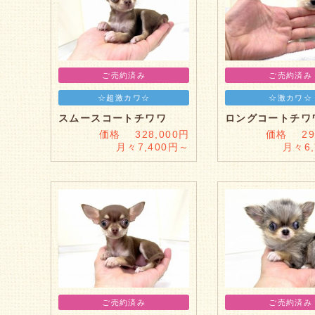
ご売約済み
ご売約済み
☆超激カワ☆
☆激カワ☆
スムースコートチワワ
ロングコートチワ
価格 328,000円
価格 298
月々7,400円～
月々6
ご売約済み
ご売約済み