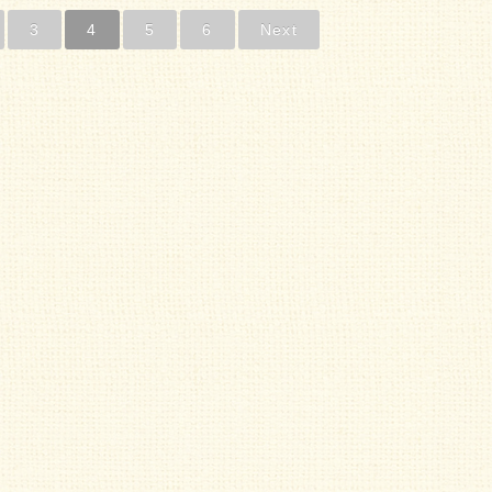
3
4
5
6
Next