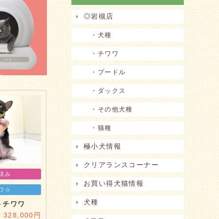
◎岩槻店
・犬種
・チワワ
・プードル
・ダックス
・その他犬種
・猫種
極小犬情報
クリアランスコーナー
済み
お買い得犬猫情報
ワ☆
犬種
トチワワ
328,000円