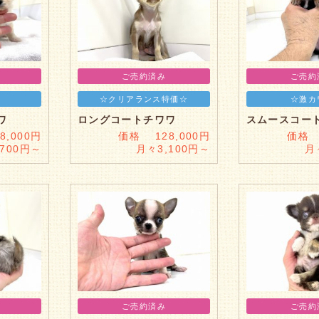
ご売約済み
ご売約
☆クリアランス特価☆
☆激カ
ワ
ロングコートチワワ
スムースコー
,000円
価格 128,000円
価格 
,700円～
月々3,100円～
月
ご売約済み
ご売約