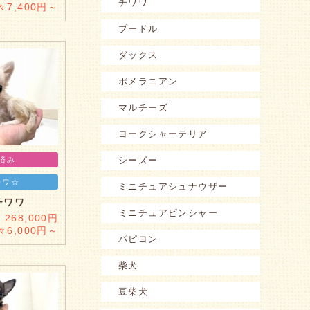
チワワ
々7,400円～
プードル
ダックス
ポメラニアン
マルチーズ
ヨークシャーテリア
シーズー
済み
カワ☆
ミニチュアシュナウザー
チワワ
ミニチュアピンシャー
268,000円
々6,000円～
パピヨン
柴犬
豆柴犬