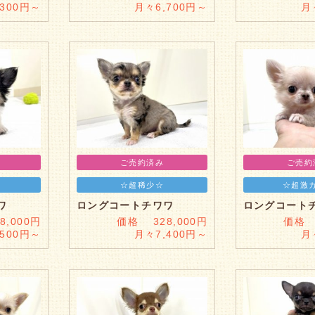
,300円～
月々6,700円～
月
ご売約済み
ご売約
☆超稀少☆
☆超激
ワ
ロングコートチワワ
ロングコート
,000円
価格 328,000円
価格 
,500円～
月々7,400円～
月