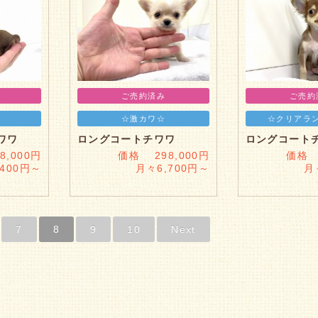
ご売約済み
ご売約
☆
☆激カワ☆
☆クリアラ
ワワ
ロングコートチワワ
ロングコート
,000円
価格 298,000円
価格 
,400円～
月々6,700円～
月
7
8
9
10
Next