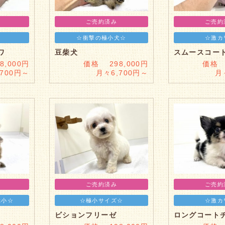
ご売約済み
ご売約
☆衝撃の極小犬☆
☆激カ
ワ
豆柴犬
スムースコー
,000円
価格 298,000円
価格 
,700円～
月々6,700円～
月
ご売約済み
ご売約
極小☆
☆極小サイズ☆
☆激カ
ビションフリーゼ
ロングコート