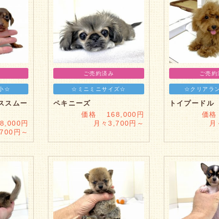
ご売約済み
ご売約
小☆
☆ミニミニサイズ☆
☆クリアラ
ススムー
ペキニーズ
トイプードル
価格 168,000円
価格
,000円
月々3,700円～
月
,700円～