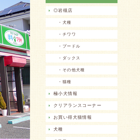
◎岩槻店
・犬種
・チワワ
・プードル
・ダックス
・その他犬種
・猫種
極小犬情報
クリアランスコーナー
お買い得犬猫情報
犬種