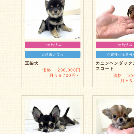
ご売約済み
ご売約済み
☆超激カワ☆
☆超稀少＆超極
豆柴犬
カニンヘンダック
スコート
価格 298,000円
月々6,700円～
価格 298
月々6