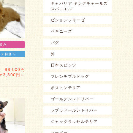
キャバリア キングチャールズ
スパニエル
ビションフリーゼ
ペキニーズ
パグ
済み
狆
ンス特価☆
日本スピッツ
 98,000円
々3,300円～
フレンチブルドッグ
ボストンテリア
ゴールデンレトリバー
ラブラドールレトリバー
ジャックラッセルテリア
コーギー