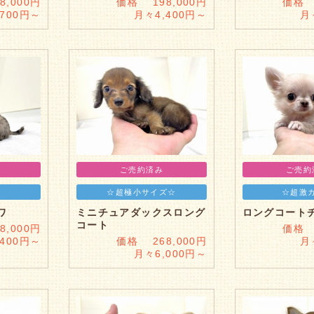
,000円
価格 198,000円
価格 
,700円～
月々4,400円～
月
ご売約済み
ご売約
☆超極小サイズ☆
☆超激
ワ
ミニチュアダックスロング
ロングコート
コート
,000円
価格 
,400円～
価格 268,000円
月
月々6,000円～