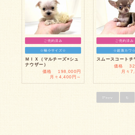
ご売約済み
ご売約済み
☆極小サイズ☆
☆超激カワ
ＭＩＸ（マルチーズ×シュ
スムースコートチ
ナウザー）
価格 328
価格 198,000円
月々7
月々4,400円～
Prev
6