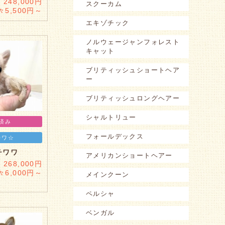
248,000円
スクーカム
々5,500円～
エキゾチック
ノルウェージャンフォレスト
キャット
ブリティッシュショートヘア
ー
ブリティッシュロングヘアー
シャルトリュー
済み
フォールデックス
カワ☆
チワワ
アメリカンショートヘアー
268,000円
々6,000円～
メインクーン
ペルシャ
ベンガル