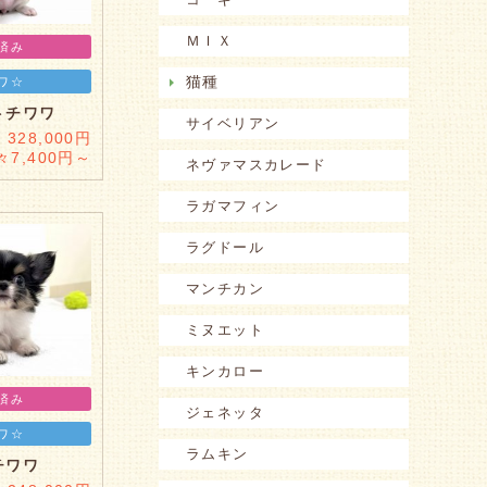
ＭＩＸ
済み
猫種
ワ☆
トチワワ
サイベリアン
328,000円
々7,400円～
ネヴァマスカレード
ラガマフィン
ラグドール
マンチカン
ミヌエット
キンカロー
済み
ジェネッタ
ワ☆
ラムキン
チワワ