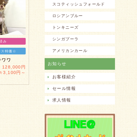
スコティッシュフォールド
ロシアンブルー
トンキニーズ
シンガプーラ
済み
アメリカンカール
ンス特価☆
チワワ
お知らせ
128,000円
々3,100円～
お客様紹介
セール情報
求人情報