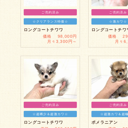
ご売約済み
ご売約済み
☆クリアランス特価☆
☆激カワ☆
ロングコートチワワ
ロングコートチワ
価格 98,000円
価格 298
月々3,300円～
月々6
ご売約済み
ご売約済み
☆超稀少＆超激カワ☆
☆超激カワ＆超
ロングコートチワワ
ポメラニアン