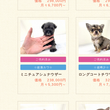
価格 298,000円
価格 298
月々6,700円～
月々6
ご売約済み
ご売約済み
☆超激カワ☆
☆超稀少☆
ミニチュアシュナウザー
ロングコートチワ
価格 238,000円
価格 328
月々5,300円～
月々7