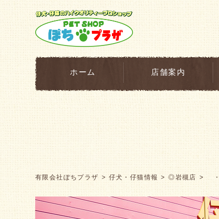
ホーム
店舗案内
有限会社ぽちプラザ
仔犬・仔猫情報
◎岩槻店
・