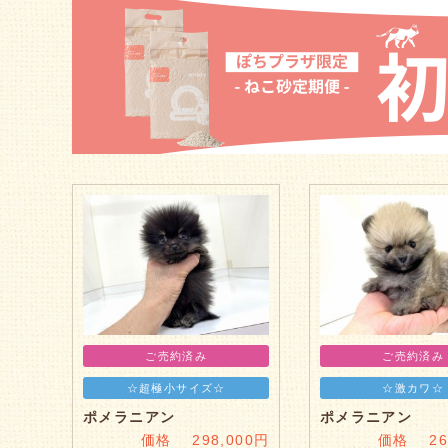
ご売約済み
ご売約済み
☆超極小サイズ☆
☆激カワ☆
ポメラニアン
ポメラニアン
価格 298,000円
価格 268