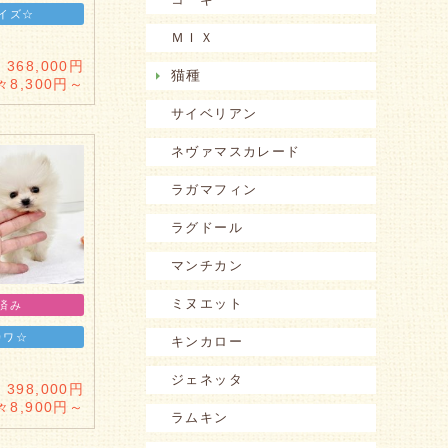
イズ☆
ＭＩＸ
368,000円
猫種
々8,300円～
サイベリアン
ネヴァマスカレード
ラガマフィン
ラグドール
マンチカン
ミヌエット
済み
カワ☆
キンカロー
ジェネッタ
398,000円
々8,900円～
ラムキン