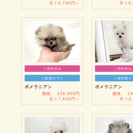
月々6,700円～
月々6
ご売約済み
ご売約済み
☆超激カワ☆
☆超特価☆
ポメラニアン
ポメラニアン
価格 328,000円
価格 198
月々7,400円～
月々4