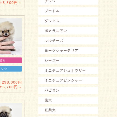
チワワ
々3,300円～
プードル
ダックス
ポメラニアン
マルチーズ
ヨークシャーテリア
シーズー
済み
カワ☆
ミニチュアシュナウザー
ミニチュアピンシャー
298,000円
々6,700円～
パピヨン
柴犬
豆柴犬