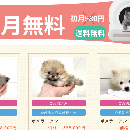
ご売約済み
ご売約
☆超激カワ＆超極小☆
☆超目玉
ポメラニアン
ポメラニアン
,000円
価格 368,000円
価格