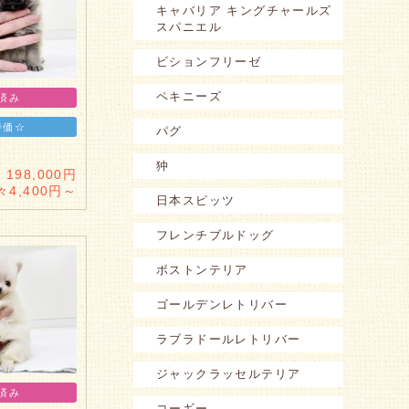
キャバリア キングチャールズ
スパニエル
ビションフリーゼ
ペキニーズ
済み
特価☆
パグ
狆
198,000円
々4,400円～
日本スピッツ
フレンチブルドッグ
ボストンテリア
ゴールデンレトリバー
ラブラドールレトリバー
ジャックラッセルテリア
済み
コーギー