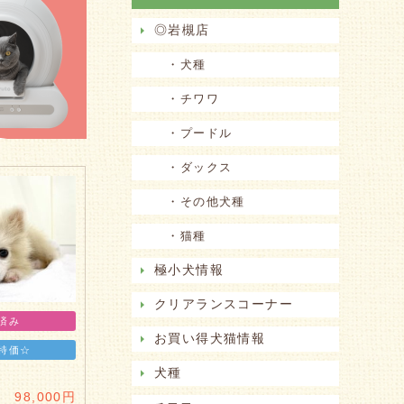
◎岩槻店
・犬種
・チワワ
・プードル
・ダックス
・その他犬種
・猫種
極小犬情報
クリアランスコーナー
済み
お買い得犬猫情報
特価☆
犬種
 98,000円