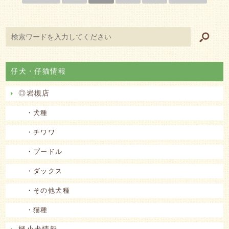
仔犬・仔猫情報
◎岩槻店
・犬種
・チワワ
・プードル
・ダックス
・その他犬種
・猫種
極小犬情報