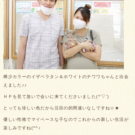
稀少カラーのイザベラタン＆ホワイトのチワワちゃんと出会
えました♪♪
ＨＰを見て急いで会いに来てくださいました(*’▽’)
とっても珍しい色だから注目の的間違いなしですね☆★
優しい性格でマイペースな子なのでこれからの新しい生活が
楽しみですね(^^♪