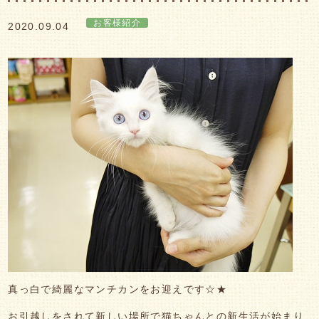
お客様紹介
2020.09.04
真っ白で綺麗なマンチカンをお迎えです☆★
お引越しをされて新しい場所で猫ちゃんとの新生活が始まり