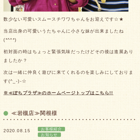
数少ない可愛いスムースチワワちゃんをお迎えです☆★
当店出身の可愛いうたちゃんに小さな妹が出来ましたね
(*^^*)
初対面の時はちょっと緊張気味だったけどその後は進展あり
ましたか？
次は一緒に仲良く遊びに来てくれるのを楽しみにしておりま
す(^_-)-☆
※≪ぽちプラザ≫のホームページトップはこちら!!
≪岩槻店≫関根様
お客様紹介
2020.08.15
お知らせ