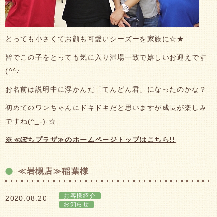
とっても小さくてお顔も可愛いシーズーを家族に☆★
皆でこの子をとっても気に入り満場一致で嬉しいお迎えです
(^^♪
お名前は説明中に浮かんだ「てんどん君」になったのかな？
初めてのワンちゃんにドキドキだと思いますが成長が楽しみ
ですね(^_-)-☆
※≪ぽちプラザ≫のホームページトップはこちら!!
≪岩槻店≫稲葉様
お客様紹介
2020.08.20
お知らせ