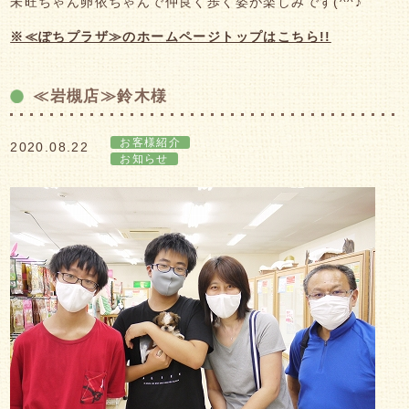
未旺ちゃん卵依ちゃんで仲良く歩く姿が楽しみです(^^♪
※≪ぽちプラザ≫のホームページトップはこちら!!
≪岩槻店≫鈴木様
お客様紹介
2020.08.22
お知らせ