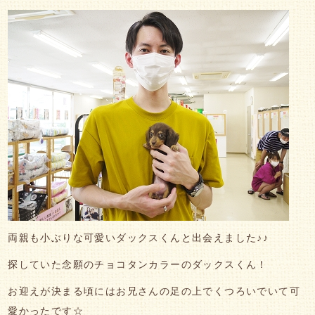
両親も小ぶりな可愛いダックスくんと出会えました♪♪
探していた念願のチョコタンカラーのダックスくん！
お迎えが決まる頃にはお兄さんの足の上でくつろいでいて可
愛かったです☆