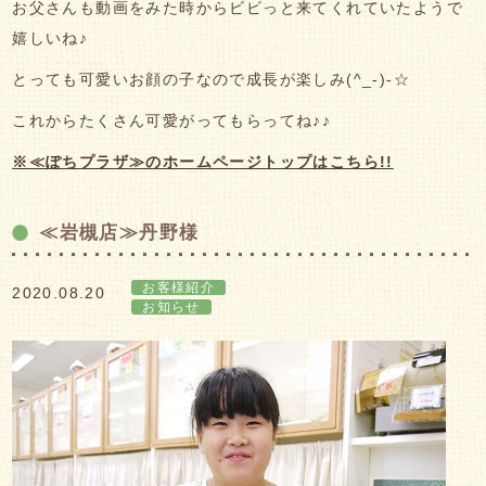
お父さんも動画をみた時からビビっと来てくれていたようで
嬉しいね♪
とっても可愛いお顔の子なので成長が楽しみ(^_-)-☆
これからたくさん可愛がってもらってね♪♪
※≪ぽちプラザ≫のホームページトップはこちら!!
≪岩槻店≫丹野様
お客様紹介
2020.08.20
お知らせ