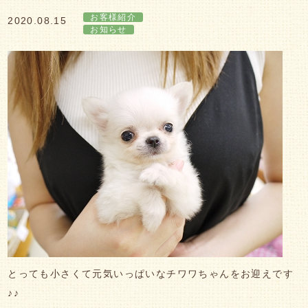
お客様紹介
2020.08.15
お知らせ
とっても小さくて元気いっぱいなチワワちゃんをお迎えです
♪♪