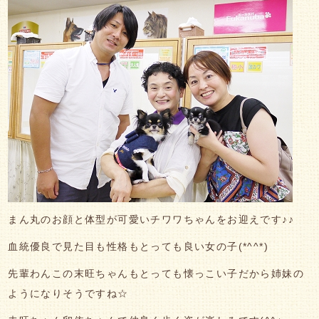
まん丸のお顔と体型が可愛いチワワちゃんをお迎えです♪♪
血統優良で見た目も性格もとっても良い女の子(*^^*)
先輩わんこの末旺ちゃんもとっても懐っこい子だから姉妹の
ようになりそうですね☆