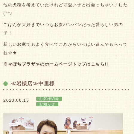
他の犬種を考えていたけれど可愛い子と出会っちゃいました
(^^♪
ごはんが大好きでいつもお腹パンパンだった愛らしい男の
子！
新しいお家でもよく食べてこれからいっぱい遊んでもらって
ね☆★
※≪ぽちプラザ≫のホームページトップはこちら!!
≪岩槻店≫中里様
お客様紹介
2020.08.15
お知らせ