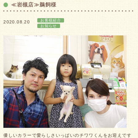
≪岩槻店≫鵜飼様
お客様紹介
2020.08.20
お知らせ
優しいカラーで愛らしさいっぱいのチワワくんをお迎えです