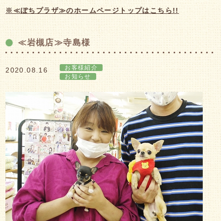
※≪ぽちプラザ≫のホームページトップはこちら!!
≪岩槻店≫寺島様
お客様紹介
2020.08.16
お知らせ