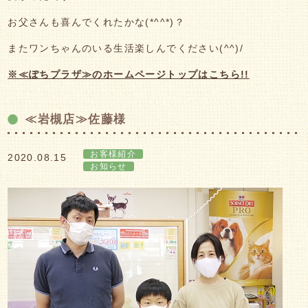
お父さんも喜んでくれたかな(*^^*)？
またワンちゃんのいる生活楽しんでください(^^)/
※≪ぽちプラザ≫のホームページトップはこちら!!
≪岩槻店≫佐藤様
お客様紹介
2020.08.15
お知らせ