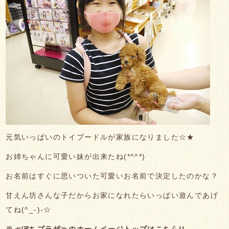
元気いっぱいのトイプードルが家族になりました☆★
お姉ちゃんに可愛い妹が出来たね(*^^*)
お名前はすぐに思いついた可愛いお名前で決定したのかな？
甘えん坊さんな子だからお家になれたらいっぱい遊んであげ
てね(^_-)-☆
※≪ぽちプラザ≫のホームページトップはこちら!!