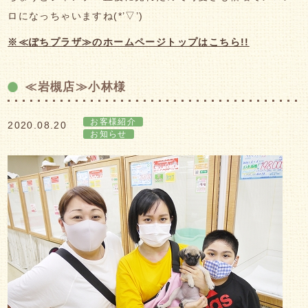
ロになっちゃいますね(*’▽’)
※≪ぽちプラザ≫のホームページトップはこちら!!
≪岩槻店≫小林様
お客様紹介
2020.08.20
お知らせ