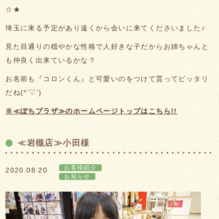
☆★
埼玉に来る予定があり遠くから会いに来てくださいました♪
見た目通りの穏やかな性格で人好きな子だからお姉ちゃんと
も仲良く出来ているかな？
お名前も『コロンくん』と可愛いのをつけて貰ってピッタリ
だね(*’▽’)
※≪ぽちプラザ≫のホームページトップはこちら!!
≪岩槻店≫小田様
お客様紹介
2020.08.20
お知らせ