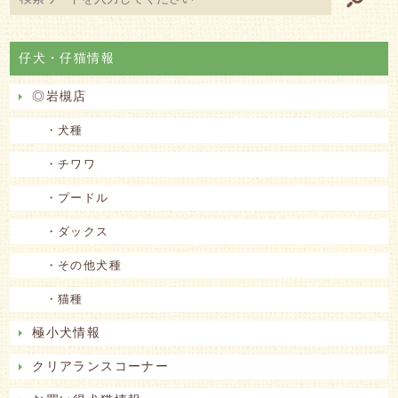
仔犬・仔猫情報
◎岩槻店
・犬種
・チワワ
・プードル
・ダックス
・その他犬種
・猫種
極小犬情報
クリアランスコーナー