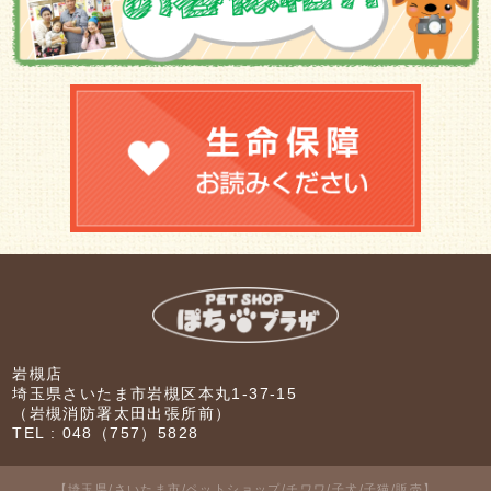
岩槻店
埼玉県さいたま市岩槻区本丸1-37-15
（岩槻消防署太田出張所前）
TEL :
048（757）5828
【埼玉県/さいたま市/ペットショップ/チワワ/子犬/子猫/販売】