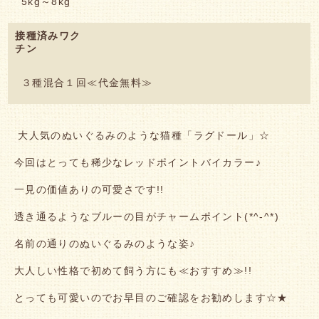
5kg～8kg
接種済みワク
チン
３種混合１回≪代金無料≫
大人気のぬいぐるみのような猫種「ラグドール」☆
今回はとっても稀少なレッドポイントバイカラー♪
一見の価値ありの可愛さです!!
透き通るようなブルーの目がチャームポイント(*^-^*)
名前の通りのぬいぐるみのような姿♪
大人しい性格で初めて飼う方にも≪おすすめ≫!!
とっても可愛いのでお早目のご確認をお勧めします☆★