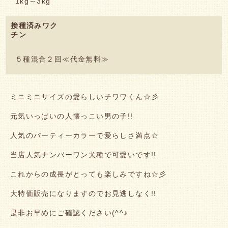
1kg～3kg
接種済みワク
チン
５種混合２回≪代金無料≫
ミニミニサイズの愛らしいチワワくん☆彡
元気いっぱいの人懐っこい男の子!!
人気のパーティーカラーで愛らしさ満点☆
当店人気ナンバーワン犬種で可愛いです!!
これからの成長がとっても楽しみですね☆彡
大特価販売になりますのでお見逃しなく!!
是非お早めにご確認ください(^^♪