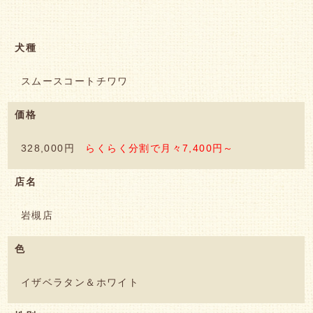
犬種
スムースコートチワワ
価格
328,000円
らくらく分割で月々7,400円～
店名
岩槻店
色
イザベラタン＆ホワイト