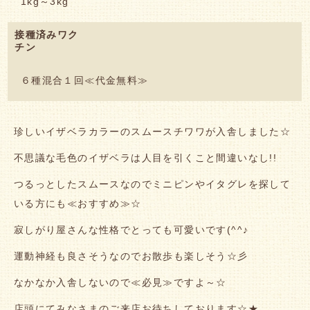
1kg～3kg
接種済みワク
チン
６種混合１回≪代金無料≫
珍しいイザベラカラーのスムースチワワが入舎しました☆
不思議な毛色のイザベラは人目を引くこと間違いなし!!
つるっとしたスムースなのでミニピンやイタグレを探して
いる方にも≪おすすめ≫☆
寂しがり屋さんな性格でとっても可愛いです(^^♪
運動神経も良さそうなのでお散歩も楽しそう☆彡
なかなか入舎しないので≪必見≫ですよ～☆
店頭にてみなさまのご来店お待ちしております☆★