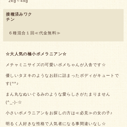
2kg～4kg
接種済みワク
チン
６種混合１回≪代金無料≫
☆大人気の極小ポメラニアン☆
メチャミニサイズの可愛いポメちゃんが入舎です☆
優しいタヌキのようなお顔に詰まったボディがキュートで
す(^^♪
まん丸なぬいぐるみのような愛らしさがたまりません
(^_-)-☆
小さいポメラニアンをお探しの方は≪必見≫の女の子♪
明るく人好きな性格で人気者になる事間違いなし☆