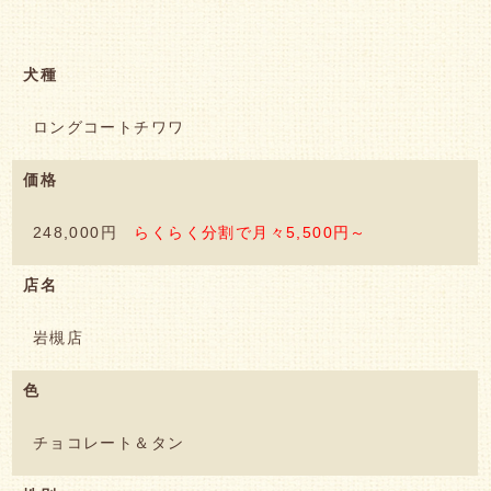
犬種
ロングコートチワワ
価格
248,000円
らくらく分割で月々5,500円～
店名
岩槻店
色
チョコレート＆タン