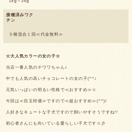
1kg～3kg
接種済みワク
チン
５種混合１回≪代金無料≫
☆大人気カラーの女の子☆
当店一番人気のチワワちゃん♪
中でも人気の高いチョコレートの女の子(^^♪
元気いっぱいの明るい性格で≪おすすめ≫☆
今回は≪目玉特価≫ですので≪超おすすめ≫(^^)/
人好きなキュートな子犬ですので飼いやすそうですね!!
初心者さんにも向いている愛らしい子犬です☆彡