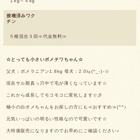
１kg～４kg
接種済みワク
チン
５種混合３回≪代金無料≫
☆とっても小さいポメチワちゃん☆
父犬：ポメラニアン1.8kg 母犬：2.0㎏(^_-)-☆
現在サル期真っ只中で毛が薄くなっています☆
これから成長してモコモコに変化します☆彡
極小の白ポメちゃんをお探しの方にも≪おすすめ≫(^^♪
元気いっぱいの明るい性格なので可愛いです☆
大特価販売になりますのでお早めにご確認ください♪