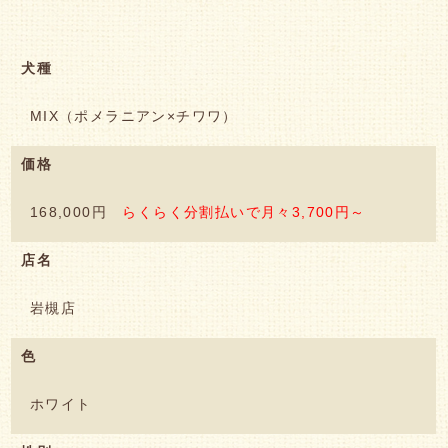
犬種
MIX（ポメラニアン×チワワ）
価格
168,000円
らくらく分割払いで月々3,700円～
店名
岩槻店
色
ホワイト