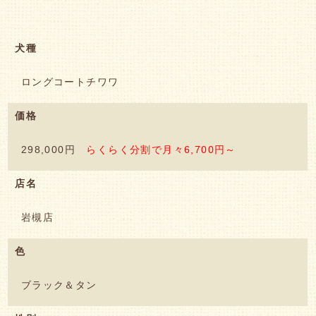
犬種
ロングコートチワワ
価格
298,000円
らくらく分割で月々6,700円～
店名
岩槻店
色
ブラック＆タン