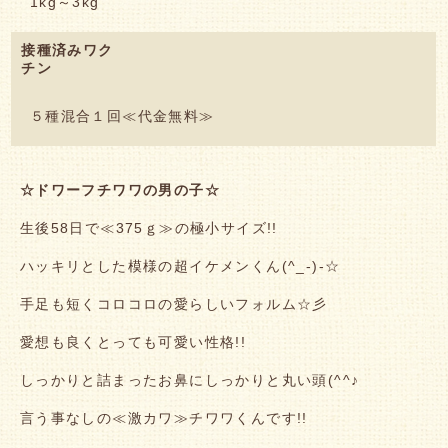
1kg～3kg
接種済みワク
チン
５種混合１回≪代金無料≫
☆ドワーフチワワの男の子☆
生後58日で≪375ｇ≫の極小サイズ!!
ハッキリとした模様の超イケメンくん(^_-)-☆
手足も短くコロコロの愛らしいフォルム☆彡
愛想も良くとっても可愛い性格!!
しっかりと詰まったお鼻にしっかりと丸い頭(^^♪
言う事なしの≪激カワ≫チワワくんです!!