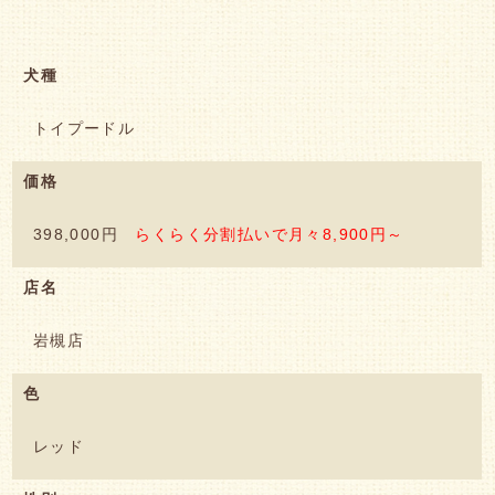
犬種
トイプードル
価格
398,000円
らくらく分割払いで月々8,900円～
店名
岩槻店
色
レッド