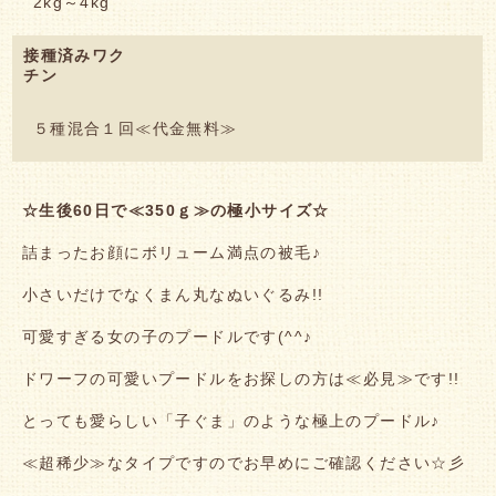
2kg～4kg
接種済みワク
チン
５種混合１回≪代金無料≫
☆生後60
日で≪350ｇ≫の極小サイズ☆
詰まったお顔にボリューム満点の被毛♪
小さいだけでなくまん丸なぬいぐるみ!!
可愛すぎる女の子のプードルです(^^♪
ドワーフの可愛いプードルをお探しの方は≪必見≫です!!
とっても愛らしい「子ぐま」のような極上のプードル♪
≪超稀少≫なタイプですのでお早めにご確認ください☆彡