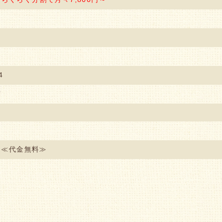
4
市
回≪代金無料≫