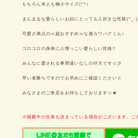
もちろん本人も極小サイズ(^^♪
まんまるな愛らしいお顔にとっても人好きな性格(^_-)
可愛さ満点の≪超おすすめ≫な激カワパグくん♪
コロコロの身体に人懐っこい愛らしい性格!!
みんなに愛される事間違いなしの仔犬です☆彡
早い者勝ちですのでお早めにご確認ください☆
みなさまのご来店をお待ちしております☆★
※掲載中の生体も決まっている場合がございます。ご