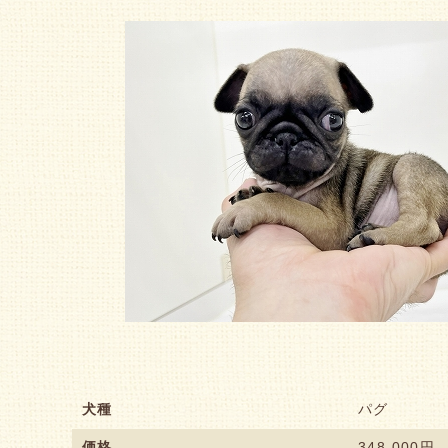
犬種
パグ
価格
348,000