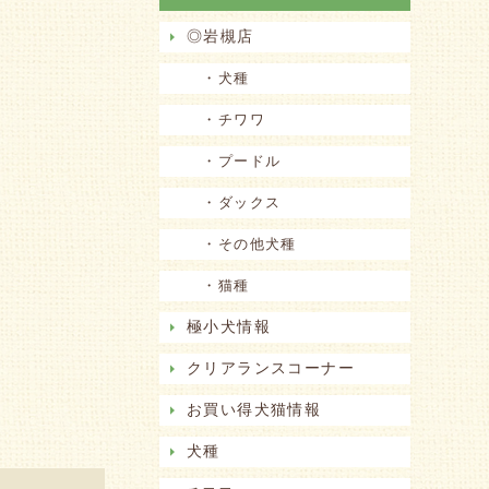
◎岩槻店
・犬種
・チワワ
・プードル
・ダックス
・その他犬種
・猫種
極小犬情報
クリアランスコーナー
お買い得犬猫情報
犬種