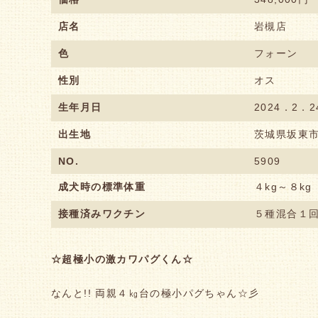
店名
岩槻店
色
フォーン
性別
オス
生年月日
2024．2．2
出生地
茨城県坂東
NO.
5909
成犬時の標準体重
４kg～８kg
接種済みワクチン
５種混合１
☆超極小の激カワパグくん☆
なんと!! 両親４㎏台の極小パグちゃん☆彡