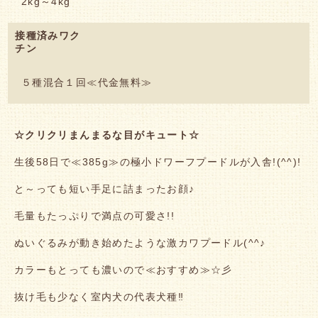
2kg～4kg
接種済みワク
チン
５種混合１回≪代金無料≫
☆クリクリまんまるな目がキュート
☆
生後58日で≪385g≫の極小ドワーフプードルが入舎!(^^)!
と～っても短い手足に詰まったお顔♪
毛量もたっぷりで満点の可愛さ!!
ぬいぐるみが動き始めたような激カワプードル(^^♪
カラーもとっても濃いので≪おすすめ≫☆彡
抜け毛も少なく室内犬の代表犬種‼