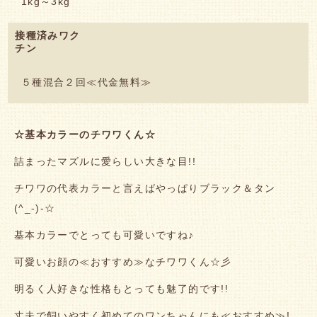
1kg～3kg
接種済みワク
チン
５種混合２回≪代金無料≫
☆基本カラーのチワワくん
☆
詰まったマズルに愛らしい大きな目!!
チワワの代表カラーと言えばやっぱりブラック＆タン
(^_-)-☆
基本カラーでとっても可愛いですね♪
可愛いお顔の≪おすすめ≫なチワワくん☆彡
明るく人好きな性格もとっても魅了的です!!
丈夫で飼いやすく初めてのワンちゃんにも≪おすすめ≫!