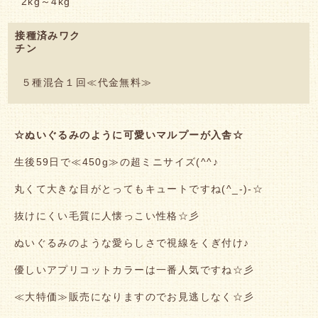
2kg～4kg
接種済みワク
チン
５種混合１回≪代金無料≫
☆ぬいぐるみのように可愛いマルプーが入舎☆
生後59日で≪450g≫の超ミニサイズ(^^♪
丸くて大きな目がとってもキュートですね(^_-)-☆
抜けにくい毛質に人懐っこい性格☆彡
ぬいぐるみのような愛らしさで視線をくぎ付け♪
優しいアプリコットカラーは一番人気ですね☆彡
≪大特価≫販売になりますのでお見逃しなく☆彡