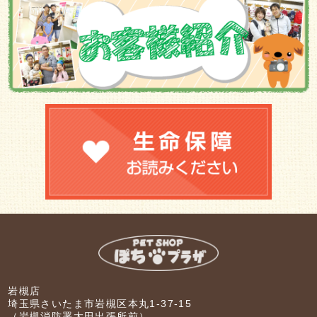
岩槻店
埼玉県さいたま市岩槻区本丸1-37-15
（岩槻消防署太田出張所前）