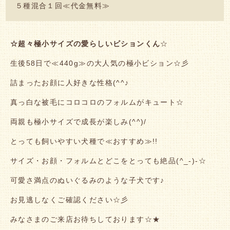
５種混合１回≪代金無料≫
☆超々極小サイズの愛らしいビションくん
☆
生後58日で≪440g≫の大人気の極小ビション☆彡
詰まったお顔に人好きな性格(^^♪
真っ白な被毛にコロコロのフォルムがキュート☆
両親も極小サイズで成長が楽しみ(^^)/
とっても飼いやすい犬種で≪おすすめ≫!!
サイズ・お顔・フォルムとどこをとっても絶品(^_-)-☆
可愛さ満点のぬいぐるみのような子犬です♪
お見逃しなくご確認ください☆彡
みなさまのご来店お待ちしております☆★