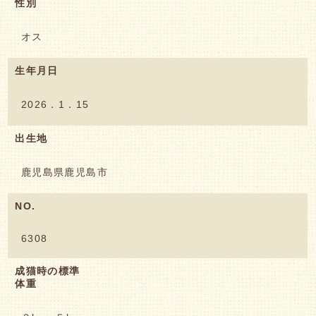
性別
オス
生年月日
2026．1．15
出生地
鹿児島県鹿児島市
NO.
6308
成猫時の標準
体重