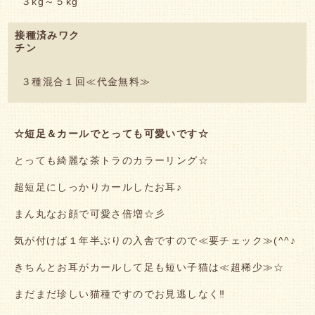
３kg～５kg
接種済みワク
チン
３種混合１回≪代金無料≫
☆短足＆カールでとっても可愛いです☆
とっても綺麗な茶トラのカラーリング☆
超短足にしっかりカールしたお耳♪
まん丸なお顔で可愛さ倍増☆彡
気が付けば１年半ぶりの入舎ですので≪要チェック≫(^^♪
きちんとお耳がカールして足も短い子猫は≪超稀少≫☆
まだまだ珍しい猫種ですのでお見逃しなく‼