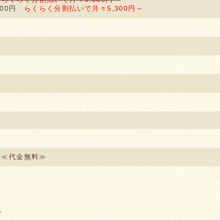
000円
らくらく分割払いで月々5,300円～
郡
回≪代金無料≫
♪