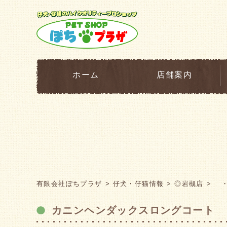
ホーム
店舗案内
有限会社ぽちプラザ
仔犬・仔猫情報
◎岩槻店
・
カニンヘンダックスロングコート