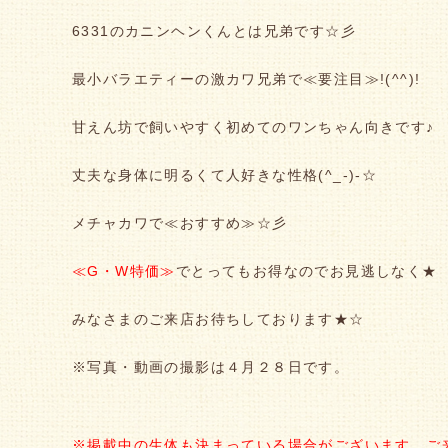
6331のカニンヘンくんとは兄弟です☆彡
最小バラエティーの激カワ兄弟で≪要注目≫!(^^)!
甘えん坊で飼いやすく初めてのワンちゃん向きです♪
丈夫な身体に明るくて人好きな性格(^_-)-☆
メチャカワで≪おすすめ≫☆彡
≪G・W特価≫
でとってもお得なのでお見逃しなく★
みなさまのご来店お待ちしております★☆
※写真・動画の撮影は４月２８日です。
※掲載中の生体も決まっている場合がございます。ご