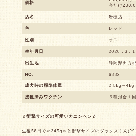
価格
今だけ238,
店名
岩槻店
色
レッド
性別
オス
生年月日
2026．3．1
出生地
静岡県田方
NO.
6332
成犬時の標準体重
2.5kg～4kg
接種済みワクチン
５種混合１
☆衝撃サイズの可愛いカニンヘン☆
生後58日で≪345g≫と衝撃サイズのダックスくん(^^