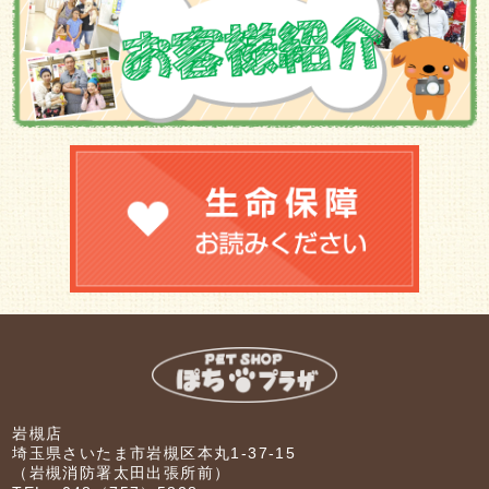
岩槻店
埼玉県さいたま市岩槻区本丸1-37-15
（岩槻消防署太田出張所前）