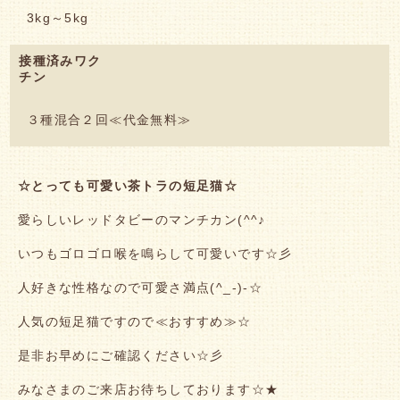
3kg～5kg
接種済みワク
チン
３種混合２回≪代金無料≫
☆とっても可愛い茶トラの短足猫☆
愛らしいレッドタビーのマンチカン(^^♪
いつもゴロゴロ喉を鳴らして可愛いです☆彡
人好きな性格なので可愛さ満点(^_-)-☆
人気の短足猫ですので≪おすすめ≫☆
是非お早めにご確認ください☆彡
みなさまのご来店お待ちしております☆★