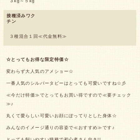
３kg～５kg
接種済みワク
チン
３種混合１回≪代金無料≫
☆とってもお得な限定特価☆
変わらず大人気のアメショー☆
一番人気のシルバータビーはとっても可愛いですね☆彡
≪今だけ特価≫でとってもお買い得ですので≪要チェック
≫♪
丸くて愛らしい可愛いお顔にぽってりとした身体☆
みんなのイメージ通りの容姿で≪おすすめ≫です♪
とっても飼いやすい猫種で初心者さん向き!!