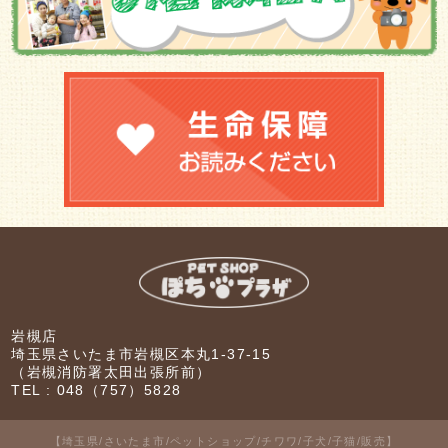
岩槻店
埼玉県さいたま市岩槻区本丸1-37-15
（岩槻消防署太田出張所前）
TEL :
048（757）5828
【埼玉県/さいたま市/ペットショップ/チワワ/子犬/子猫/販売】