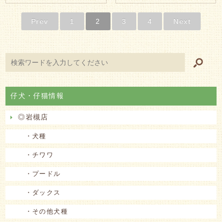
Prev
1
2
3
4
Next
仔犬・仔猫情報
◎岩槻店
・犬種
・チワワ
・プードル
・ダックス
・その他犬種