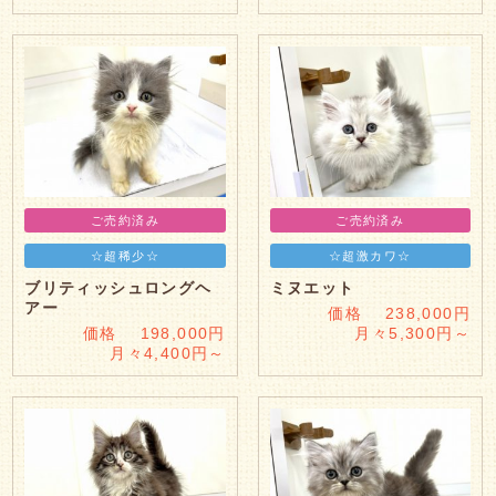
ご売約済み
ご売約済み
☆超稀少☆
☆超激カワ☆
ブリティッシュロングヘ
ミヌエット
アー
価格 238,000円
価格 198,000円
月々5,300円～
月々4,400円～