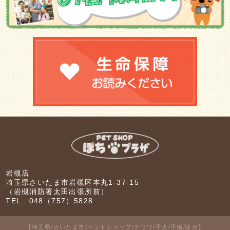
岩槻店
埼玉県さいたま市岩槻区本丸1-37-15
（岩槻消防署太田出張所前）
TEL :
048（757）5828
【埼玉県/さいたま市/ペットショップ/チワワ/子犬/子猫/販売】