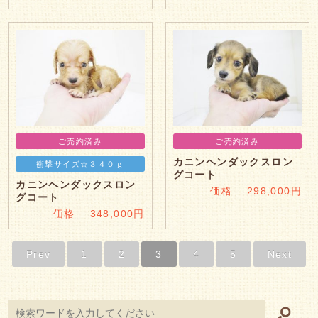
ご売約済み
ご売約済み
カニンヘンダックスロン
衝撃サイズ☆３４０ｇ
グコート
カニンヘンダックスロン
価格 298,000円
グコート
価格 348,000円
Prev
1
2
3
4
5
Next