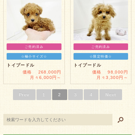
ご売約済み
ご売約済み
☆極小サイズ☆
☆限定特価☆
トイプードル
トイプードル
価格 268,000円
価格 98,000円
月々6,000円～
月々3,300円～
Prev
1
2
3
4
Next