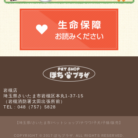
岩槻店
埼玉県さいたま市岩槻区本丸1-37-15
（岩槻消防署太田出張所前）
TEL :
048（757）5828
【埼玉県/さいたま市/ペットショップ/チワワ/子犬/子猫/販売】
COPYRIGHT © 2017 ぽちプラザ. ALL RIGHTS RESERVED.