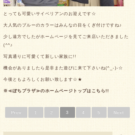
とっても可愛いサイベリアンのお迎えです☆
大人気のブルーのカラーはみんなの目をくぎ付けですね♪
少し遠方でしたがホームページを見てご来店いただきました
(^^♪
写真通りに可愛くて新しい家族に!!
機会がありましたら是非また遊びに来て下さいね(^_-)-☆
今後ともよろしくお願い致します☆★
※≪ぽちプラザ≫のホームページトップはこちら!!
Prev
1
2
3
4
5
Next