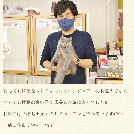
とっても綺麗なブリティッシュロングヘアーのお迎えです☆
とっても性格の良い子で店長もお気に入りでした!!
お家には「ぽち出身」のサイベリアンも待っています(^^♪
一緒に仲良く遊んでね!!