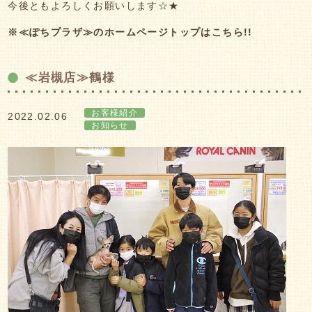
今後ともよろしくお願いします☆★
※≪ぽちプラザ≫のホームページトップはこちら!!
≪岩槻店≫鶴様
お客様紹介
2022.02.06
お知らせ