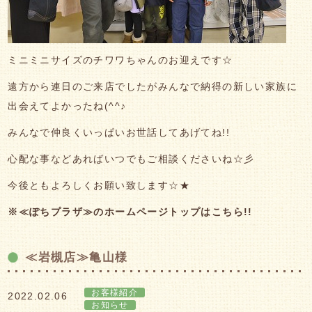
ミニミニサイズのチワワちゃんのお迎えです☆
遠方から連日のご来店でしたがみんなで納得の新しい家族に
出会えてよかったね(^^♪
みんなで仲良くいっぱいお世話してあげてね!!
心配な事などあればいつでもご相談くださいね☆彡
今後ともよろしくお願い致します☆★
※≪ぽちプラザ≫のホームページトップはこちら!!
≪岩槻店≫亀山様
お客様紹介
2022.02.06
お知らせ