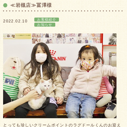
≪岩槻店≫冨澤様
お客様紹介
2022.02.10
お知らせ
とっても珍しいクリームポイントのラグドールくんのお迎え