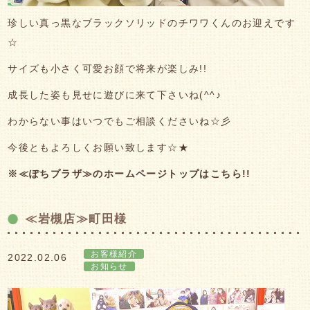
珍しい真っ黒なブラックソリッドのチワワくんのお迎えです
☆
サイズも小さく可愛お顔で将来が楽しみ!!
成長した姿も見せに遊びに来て下さいね(^^♪
わからない事はいつでもご相談くださいね☆彡
今後ともよろしくお願い致します☆★
※≪ぽちプラザ≫のホームページトップはこちら!!
≪岩槻店≫町田様
お客様紹介
2022.02.06
お知らせ