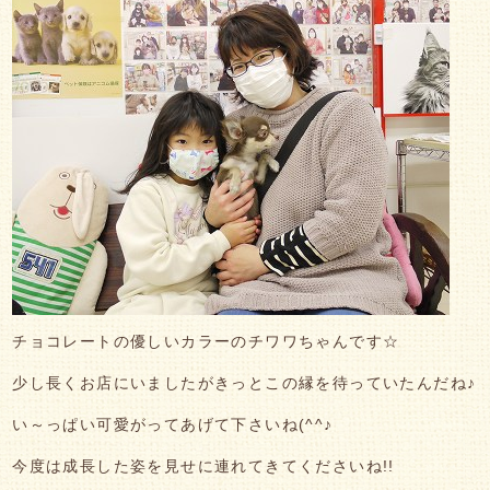
チョコレートの優しいカラーのチワワちゃんです☆
少し長くお店にいましたがきっとこの縁を待っていたんだね♪
い～っぱい可愛がってあげて下さいね(^^♪
今度は成長した姿を見せに連れてきてくださいね!!