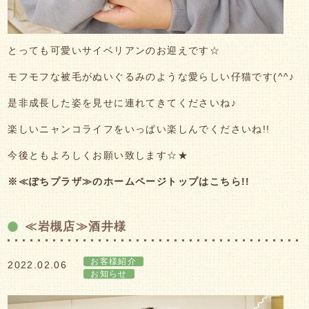
とっても可愛いサイベリアンのお迎えです☆
モフモフな被毛がぬいぐるみのような愛らしい仔猫です(^^♪
是非成長した姿を見せに連れてきてくださいね♪
楽しいニャンコライフをいっぱい楽しんでくださいね!!
今後ともよろしくお願い致します☆★
※≪ぽちプラザ≫のホームページトップはこちら!!
≪岩槻店≫酒井様
お客様紹介
2022.02.06
お知らせ