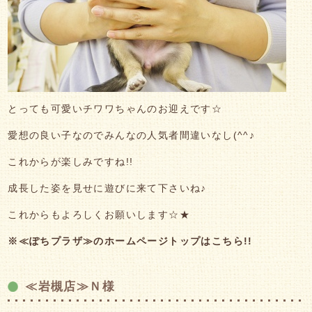
とっても可愛いチワワちゃんのお迎えです☆
愛想の良い子なのでみんなの人気者間違いなし(^^♪
これからが楽しみですね!!
成長した姿を見せに遊びに来て下さいね♪
これからもよろしくお願いします☆★
※≪ぽちプラザ≫のホームページトップはこちら!!
≪岩槻店≫Ｎ様