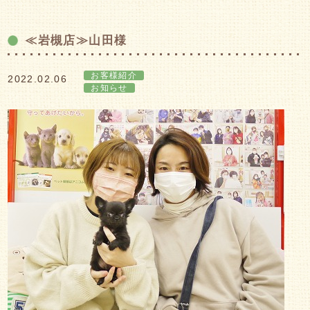
≪岩槻店≫山田様
お客様紹介
2022.02.06
お知らせ