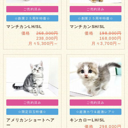
ご売約済み
ご売約済み
☆創業２５周年特価☆
☆創業２５周年特価☆
マンチカンLH/SL
マンチカンSH/SL
価格
268,000円
価格
198,000円
238,000円
168,000円
月々5,300円～
月々3,700円～
ご売約済み
ご売約済み
☆限定目玉特価☆
☆超激カワ＆超激レア☆
アメリカンショートヘア
キンカローLH/SL
ー
価格 298,000円