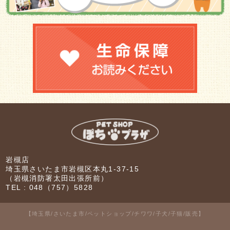
岩槻店
埼玉県さいたま市岩槻区本丸1-37-15
（岩槻消防署太田出張所前）
TEL :
048（757）5828
【埼玉県/さいたま市/ペットショップ/チワワ/子犬/子猫/販売】