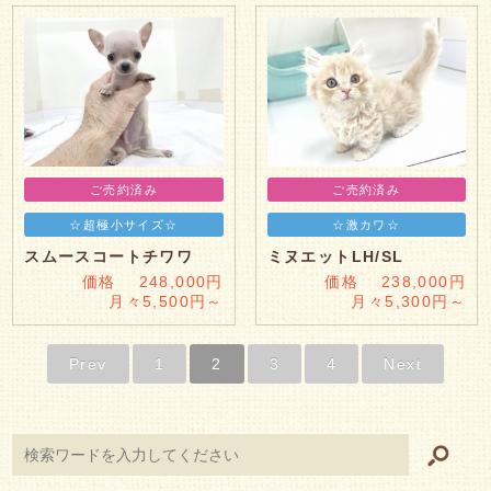
ご売約済み
ご売約済み
☆超極小サイズ☆
☆激カワ☆
スムースコートチワワ
ミヌエットLH/SL
価格 248,000円
価格 238,000円
月々5,500円～
月々5,300円～
Prev
1
2
3
4
Next