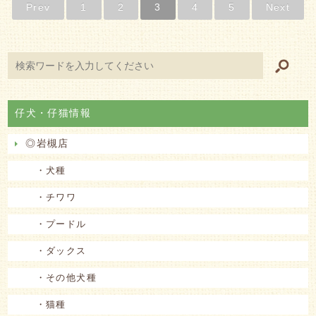
Prev
1
2
3
4
5
Next
仔犬・仔猫情報
◎岩槻店
・犬種
・チワワ
・プードル
・ダックス
・その他犬種
・猫種