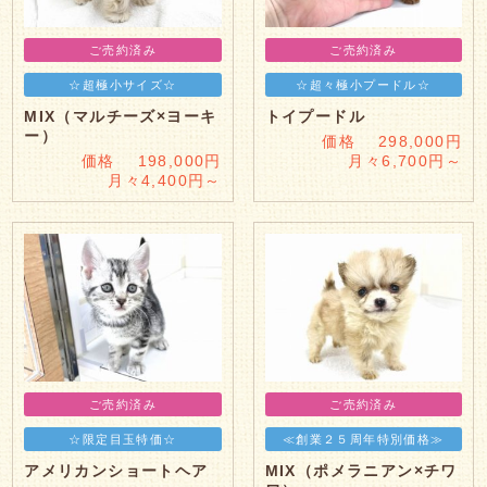
ご売約済み
ご売約済み
☆超極小サイズ☆
☆超々極小プードル☆
MIX（マルチーズ×ヨーキ
トイプードル
ー）
価格 298,000円
価格 198,000円
月々6,700円～
月々4,400円～
ご売約済み
ご売約済み
☆限定目玉特価☆
≪創業２５周年特別価格≫
アメリカンショートヘア
MIX（ポメラニアン×チワ