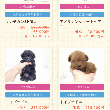
ご売約済み
ご売約済み
☆創業２５周年特価☆
☆限定目玉特価☆
マンチカンSH/SL
アメリカンショートヘア
ー
価格
198,000円
168,000円
価格 98,000円
月々3,700円～
月々3,300円～
ご売約済み
ご売約済み
☆創業２５周年特価☆
☆創業２５周年特価☆
トイプードル
トイプードル
価格
268,000円
価格
238,000円